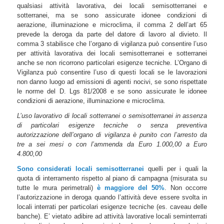
qualsiasi attività lavorativa, dei locali semisotterranei e
sotterranei, ma se sono assicurate idonee condizioni di
aerazione, illuminazione e microclima, il comma 2 dell’art 65
prevede la deroga da parte del datore di lavoro al divieto. Il
comma 3 stabilisce che l’organo di vigilanza può consentire l’uso
per attività lavorativa dei locali semisotterranei e sotterranei
anche se non ricorrono particolari esigenze tecniche. L’Organo di
Vigilanza può consentire l’uso di questi locali se le lavorazioni
non danno luogo ad emissioni di agenti nocivi, se sono rispettate
le norme del D. Lgs 81/2008 e se sono assicurate le idonee
condizioni di aerazione, illuminazione e microclima.
L’uso lavorativo di locali sotterranei o semisotterranei in assenza
di particolari esigenze tecniche o senza preventiva
autorizzazione dell’organo di vigilanza è punito con l’arresto da
tre a sei mesi o con l’ammenda da Euro 1.000,00 a Euro
4.800,00
Sono considerati locali semisotterranei
quelli per i quali la
quota di interramento rispetto al piano di campagna (misurata su
tutte le mura perimetrali)
è maggiore del 50%
. Non occorre
l’autorizzazione in deroga quando l’attività deve essere svolta in
locali interrati per particolari esigenze tecniche (es. caveau delle
banche). E’ vietato adibire ad attività lavorative locali seminterrati