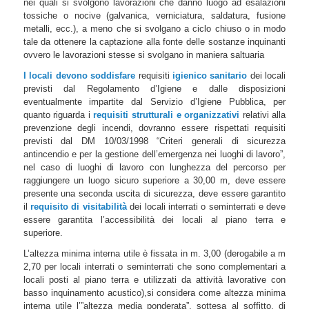
nei quali si svolgono lavorazioni che danno luogo ad esalazioni
tossiche o nocive (galvanica, verniciatura, saldatura, fusione
metalli, ecc.), a meno che si svolgano a ciclo chiuso o in modo
tale da ottenere la captazione alla fonte delle sostanze inquinanti
ovvero le lavorazioni stesse si svolgano in maniera saltuaria
I locali devono soddisfare
requisiti
igienico sanitario
dei locali
previsti dal Regolamento d’Igiene e dalle disposizioni
eventualmente impartite dal Servizio d’Igiene Pubblica, per
quanto riguarda i
requisiti strutturali e organizzativi
relativi alla
prevenzione degli incendi, dovranno essere rispettati requisiti
previsti dal DM 10/03/1998 “Criteri generali di sicurezza
antincendio e per la gestione dell’emergenza nei luoghi di lavoro”,
nel caso di luoghi di lavoro con lunghezza del percorso per
raggiungere un luogo sicuro superiore a 30,00 m, deve essere
presente una seconda uscita di sicurezza, deve essere garantito
il
requisito di visitabilità
dei locali interrati o seminterrati e deve
essere garantita l’accessibilità dei locali al piano terra e
superiore.
L’altezza minima interna utile è fissata in m. 3,00 (derogabile a m
2,70 per locali interrati o seminterrati che sono complementari a
locali posti al piano terra e utilizzati da attività lavorative con
basso inquinamento acustico),si considera come altezza minima
interna utile l’”altezza media ponderata”, sottesa al soffitto, di