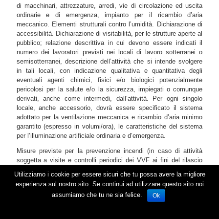
di macchinari, attrezzature, arredi, vie di circolazione ed uscita
ordinarie e di emergenza, impianto per il ricambio d’aria
meccanico. Elementi strutturali contro l’umidità. Dichiarazione di
accessibilità. Dichiarazione di visitabilità, per le strutture aperte al
pubblico; relazione descrittiva in cui devono essere indicati il
numero dei lavoratori previsti nei locali di lavoro sotterranei o
semisotterranei, descrizione dell’attività che si intende svolgere
in tali locali, con indicazione qualitativa e quantitativa degli
eventuali agenti chimici, fisici e/o biologici potenzialmente
pericolosi per la salute e/o la sicurezza, impiegati o comunque
derivati, anche come intermedi, dall’attività. Per ogni singolo
locale, anche accessorio, dovrà essere specificato il sistema
adottato per la ventilazione meccanica e ricambio d’aria minimo
garantito (espresso in volumi/ora), le caratteristiche del sistema
per l’illuminazione artificiale ordinaria e d’emergenza.
Misure previste per la prevenzione incendi (in caso di attività
soggetta a visite e controlli periodici dei VVF ai fini del rilascio
del Certificato Prevenzione incendi: copia del parere VVF o, se
Utilizziamo i cookie per essere sicuri che tu possa avere la migliore
non ancora rilasciato, estremi della richiesta di esame del
esperienza sul nostro sito. Se continui ad utilizzare questo sito noi
progetto).
assumiamo che tu ne sia felice.
Ok
VALIDITA’ DELLA DEROGA