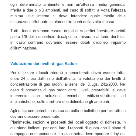
ogni determinato ambiente e non un’altezza media generica,
riferita a due o più ambienti, nel caso di soffitti a volta l’altezza
minima utile interna si deve intendere quale media delle
misurazioni effettuate in almeno tre punti della volta stessa.
Tutti i locali dovranno essere dotati di superfici finestrate apribili
pari a 1/8 della superficie di calpestio, misurate al lordo dei telai,
in caso contrario dovranno essere dotati d’idoneo impianto
d’illuminazione.
Valutazione dei livelli di gas Radon
Per utilizzare i locali interrati o seminterrati dovrà essere fatta,
entro 24 mesi dall’inizio dell’attività, la valutazione dei livelli di
concentrazione di gas radon, ai sensi del D.Lgs. 241/2000. Nel
caso di presenza di gas radon oltre i livelli prestabiliti, si deve
intervenire con soluzioni tecniche, edilizio-strutturali ed
impiantistiche, sulle strutture che delimitano gli ambienti.
Agli uffici competenti in marca da bollo e bollettino per l’istruttoria
dovranno essere presentate:
Planimetrie, sezioni e prospetti dei locali oggetto di richiesta, in
cui siano indicati, per ogni lato, i rapporti di quota con il piano di
campagna corrispondente. La planimetria deve riportare il lay-out